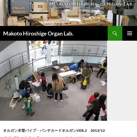
コ
ン
テ
ン
検
ツ
Makoto Hiroshige Organ Lab.
索
へ
メインメ
ス
ニュー
キ
ッ
プ
オルガン木管パイプ・パンチカードオルガンVER.2 2013/12