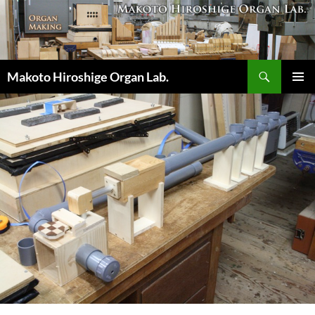
コ
ン
テ
ン
検
ツ
Makoto Hiroshige Organ Lab.
索
へ
メインメ
ス
ニュー
キ
ッ
プ