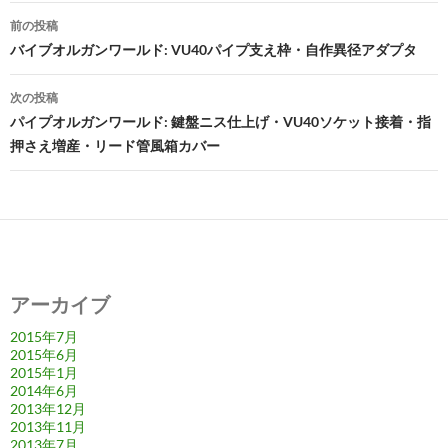
投
前の投稿
稿
バイブオルガンワールド: VU40パイプ支え枠・自作異径アダプタ
ナ
次の投稿
ビ
パイプオルガンワールド: 鍵盤ニス仕上げ・VU40ソケット接着・指
押さえ増産・リード管風箱カバー
ゲ
ー
シ
ョ
ン
アーカイブ
2015年7月
2015年6月
2015年1月
2014年6月
2013年12月
2013年11月
2013年7月